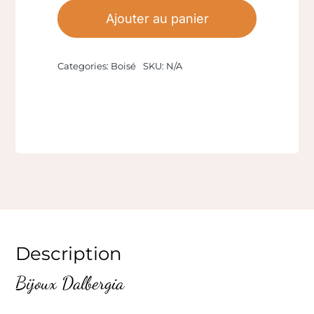
Bijoux
Ajouter au panier
Dalbergia
bois
Categories:
Boisé
SKU:
N/A
clair
Description
Bijoux Dalbergia