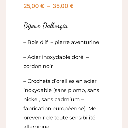
Plage
25,00
€
–
35,00
€
de
prix :
Bijoux Dalbergia
25,00 €
à
35,00 €
– Bois d’if
– pierre aventurine
– Acier inoxydable doré –
cordon noir
– Crochets d’oreilles en acier
inoxydable (sans plomb, sans
nickel, sans cadmium –
fabrication européenne). Me
prévenir de toute sensibilité
allergique.