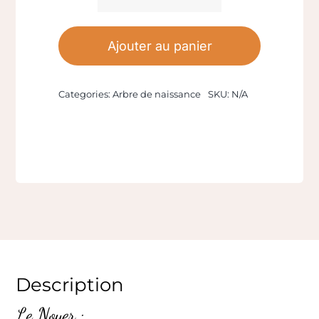
quantité
de
Bijoux
Ajouter au panier
Noyer
Categories:
Arbre de naissance
SKU:
N/A
Description
Le Noyer :