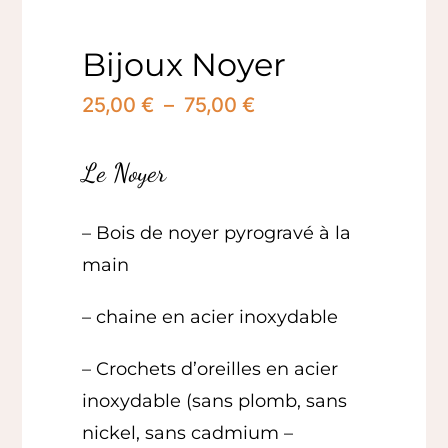
Bijoux Noyer
Plage
25,00
€
–
75,00
€
de
prix :
Le Noyer
25,00 €
à
75,00 €
– Bois de noyer pyrogravé à la
main
– chaine en acier inoxydable
– Crochets d’oreilles en acier
inoxydable (sans plomb, sans
nickel, sans cadmium –