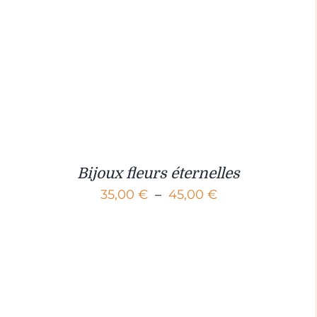
Bijoux fleurs éternelles
Plage
35,00
€
–
45,00
€
de
prix :
35,00 €
à
45,00 €