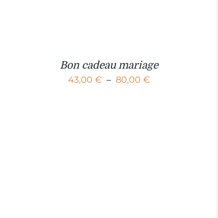
Bon cadeau mariage
Plage
43,00
€
–
80,00
€
de
prix :
43,00 €
à
80,00 €