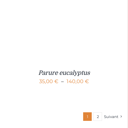
Parure eucalyptus
Plage
35,00
€
–
140,00
€
de
prix :
35,00 €
1
2
Suivant
à
140,00 €