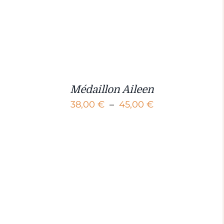
Médaillon Aileen
Plage
38,00
€
–
45,00
€
de
prix :
38,00 €
à
45,00 €