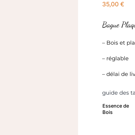
35,00
€
Bague Plaqu
– Bois et pl
– réglable
– délai de 
guide des ta
Essence de
Bois