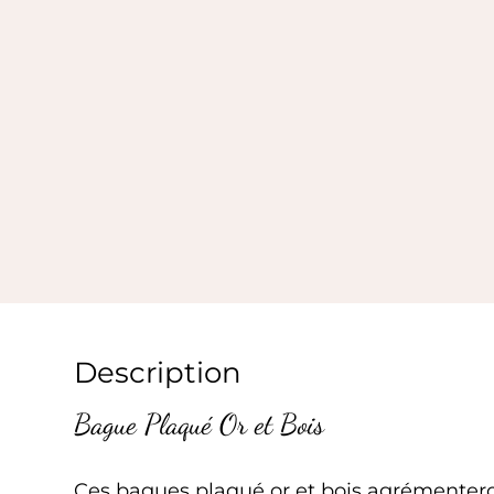
Description
Bague Plaqué Or et Bois
Ces bagues plaqué or et bois agrémenteron