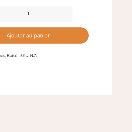
quantité
de
Bague
Ajouter au panier
Plaqué
Or
ues
,
Boisé
SKU:
N/A
et
Bois