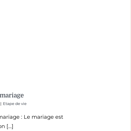
 mariage
|
Etape de vie
mariage : Le mariage est
n [...]